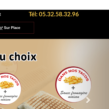
Tél:
05.32.58.32.96
t
Sur Place
Next