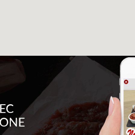
EC
HONE